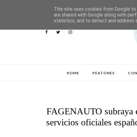
This site uses cookies from Google to d
are shared with Google along with perf
statistics, and to detect and address 
HOME
PEATONES
CON
FAGENAUTO subraya el p
servicios oficiales espa