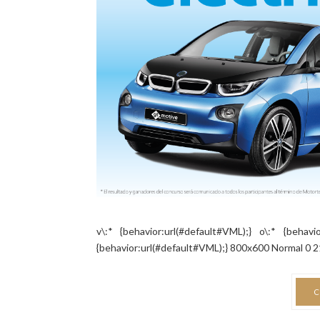
v\:* {behavior:url(#default#VML);} o\:* {behavi
{behavior:url(#default#VML);} 800x600 Normal 0 
C