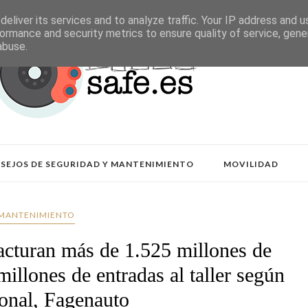
eliver its services and to analyze traffic. Your IP address and 
ormance and security metrics to ensure quality of service, gen
abuse.
SEJOS DE SEGURIDAD Y MANTENIMIENTO
MOVILIDAD
MANTENIMIENTO
facturan más de 1.525 millones de
millones de entradas al taller según
ronal, Fagenauto