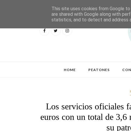
This site uses cookies from Google to d
are shared with Google along with perf
statistics, and to detect and address 
HOME
PEATONES
CON
Los servicios oficiales 
euros con un total de 3,6 
su pat