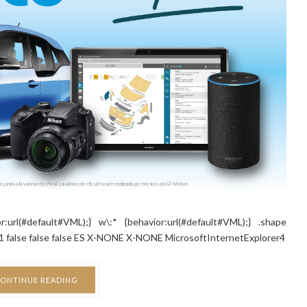
or:url(#default#VML);} w\:* {behavior:url(#default#VML);} .shape
21 false false false ES X-NONE X-NONE MicrosoftInternetExplorer4
ONTINUE READING