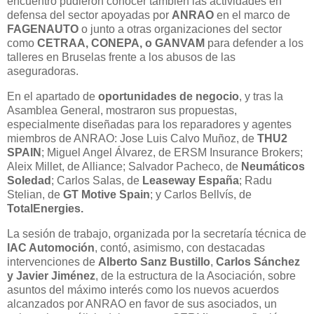
encuentro pudieron conocer también las actividades en
defensa del sector apoyadas por
ANRAO
en el marco de
FAGENAUTO
o junto a otras organizaciones del sector
como
CETRAA, CONEPA, o GANVAM
para defender a los
talleres en Bruselas frente a los abusos de las
aseguradoras.
En el apartado de
oportunidades de negocio
, y tras la
Asamblea General, mostraron sus propuestas,
especialmente diseñadas para los reparadores y agentes
miembros de ANRAO: Jose Luis Calvo Muñoz, de
THU2
SPAIN
; Miguel Angel Álvarez, de ERSM Insurance Brokers;
Aleix Millet, de Alliance; Salvador Pacheco, de
Neumáticos
Soledad
; Carlos Salas, de
Leaseway España
; Radu
Stelian, de
GT Motive Spain
; y Carlos Bellvís, de
TotalEnergies.
La sesión de trabajo, organizada por la secretaría técnica de
IAC Automoción
, contó, asimismo, con destacadas
intervenciones de
Alberto Sanz Bustillo
,
Carlos Sánchez
y Javier Jiménez
, de la estructura de la Asociación, sobre
asuntos del máximo interés como los nuevos acuerdos
alcanzados por ANRAO en favor de sus asociados, un