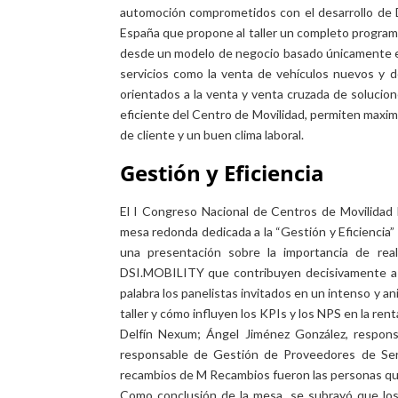
automoción comprometidos con el desarrollo de 
España que propone al taller un completo programa 
desde un modelo de negocio basado únicamente en
servicios como la venta de vehículos nuevos y de
orientados a la venta y venta cruzada de solucio
eficiente del Centro de Movilidad, permiten maxim
de cliente y un buen clima laboral.
Gestión y Eficiencia
El I Congreso Nacional de Centros de Movilidad 
mesa redonda dedicada a la “Gestión y Eficiencia” d
una presentación sobre la importancia de real
DSI.MOBILITY que contribuyen decisivamente a mej
palabra los panelistas invitados en un intenso y an
taller y cómo influyen los KPIs y los NPS en la r
Delfín Nexum; Ángel Jiménez González, respons
responsable de Gestión de Proveedores de Serv
recambios de M Recambios fueron las personas que
Como conclusión de la mesa, se subrayó que los 