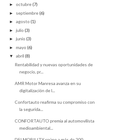
octubre
(7)
►
septiembre
(6)
►
agosto
(1)
►
julio
(3)
►
junio
(3)
►
mayo
(6)
►
abril
(8)
▼
Rentabilidad y nuevas oportunidades de
negocio, pr...
AMR Motor Manresa avanza en su
digitalización de l...
Confortauto reafirma su compromiso con
la segurida...
CONFORTAUTO premia al automovilista
medioambiental...
DSI.MOBILITY reúne a más de 200