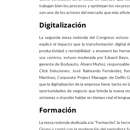
trabajan bien los procesos y optimizan los recurso
son uno de los actores del mercado que más eficienc
Digitalización
La segunda mesa redonda del Congreso estuvo dedi
explicó el impacto que la transformación digital d
productividad y rentabilidad- y enumeró las herr
sus centros, estuvo moderada por Eduard Bayo, 
gerente de Bodyauto, Álvaro Muñoz, responsable d
Click Soluciones; José Raimundo Fernández, fo
Martínez, Corporate Project Manager de Delfín G
que la digitalización de la empresa tiene tanto en
oportunidades de negocio que brinda la nueva movi
sistemas o el poder hablar en tiempo real el lengu
Formación
La mesa redonda dedicada a la “Formación”, la terc
Grupo y contó con la moderación del periodista S