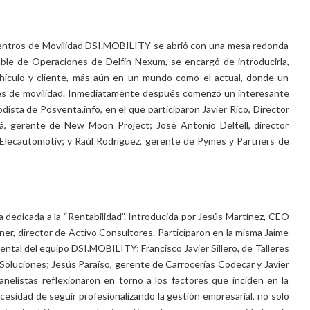
Centros de Movilidad DSI.MOBILITY se abrió con una mesa redonda
able de Operaciones de Delfín Nexum, se encargó de introducirla,
ehículo y cliente, más aún en un mundo como el actual, donde un
es de movilidad. Inmediatamente después comenzó un interesante
ista de Posventa.info, en el que participaron Javier Rico, Director
á, gerente de New Moon Project; José Antonio Deltell, director
 Elecautomotiv; y Raúl Rodríguez, gerente de Pymes y Partners de
 dedicada a la “Rentabilidad”. Introducida por Jesús Martínez, CEO
er, director de Activo Consultores. Participaron en la misma Jaime
ntal del equipo DSI.MOBILITY; Francisco Javier Sillero, de Talleres
oluciones; Jesús Paraíso, gerente de Carrocerías Codecar y Javier
anelistas reflexionaron en torno a los factores que inciden en la
necesidad de seguir profesionalizando la gestión empresarial, no solo