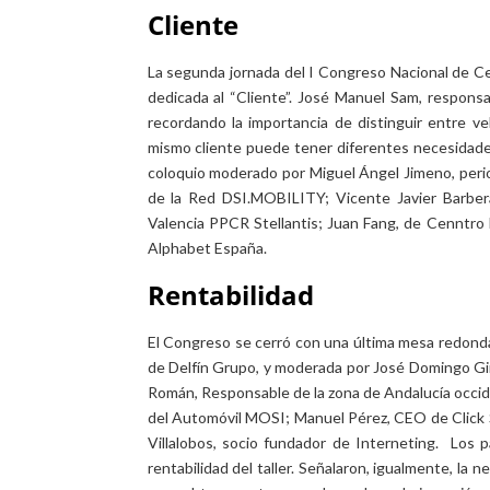
Cliente
La segunda jornada del I Congreso Nacional de 
dedicada al “Cliente”. José Manuel Sam, respons
recordando la importancia de distinguir entre v
mismo cliente puede tener diferentes necesidad
coloquio moderado por Miguel Ángel Jimeno, period
de la Red DSI.MOBILITY; Vicente Javier Barber
Valencia PPCR Stellantis; Juan Fang, de Cenntro
Alphabet España.
Rentabilidad
El Congreso se cerró con una última mesa redonda
de Delfín Grupo, y moderada por José Domingo Gin
Román, Responsable de la zona de Andalucía occide
del Automóvil MOSI; Manuel Pérez, CEO de Click S
Villalobos, socio fundador de Interneting. Los p
rentabilidad del taller. Señalaron, igualmente, la 