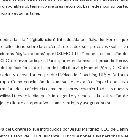
s disponibles obteniendo mejores retornos. Las redes, por su parte,
ia inyectan al taller.
cada a la “Digitalización”. Introducida por Salvador Ferrer, que
el taller tiene sobre la eficiencia de todos sus procesos -sobre su
amientas “digitalizadoras” que DSI.MOBILITY pone a disposición de
CEO de Inventario.pro. Participaron en la misma Fernando Pérez,
e Equipamiento de Taller de Hella (Forvia); Manuel Pérez, CEO de
rmador y consultor en productividad de Coaching-UP; y Antonio
rupo. Como conclusión de la mesa, se destacó el impacto positivo
 la mejora de su eficiencia como en el aprovechamiento de las nuevas
lidad (desde la diagnosis inteligente y remota, a la calibración de
aje de clientes corporativos como rentings y aseguradoras).
era del Congreso, fue introducida por Jesús Martínez, CEO de Delfín
antos Patón, de COPE Alicante. “Hay que poner a las personas y el