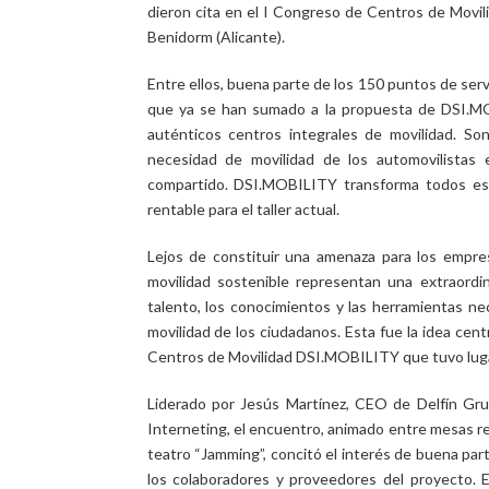
dieron cita en el I Congreso de Centros de Movil
Benidorm (Alicante).
Entre ellos, buena parte de los 150 puntos de serv
que ya se han sumado a la propuesta de DSI.M
auténticos centros integrales de movilidad. So
necesidad de movilidad de los automovilistas e
compartido. DSI.MOBILITY transforma todos eso
rentable para el taller actual.
Lejos de constituir una amenaza para los empre
movilidad sostenible representan una extraordin
talento, los conocimientos y las herramientas ne
movilidad de los ciudadanos. Esta fue la idea ce
Centros de Movilidad DSI.MOBILITY que tuvo lugar 
Liderado por Jesús Martínez, CEO de Delfín Grup
Interneting, el encuentro, animado entre mesas r
teatro “Jamming”, concitó el interés de buena par
los colaboradores y proveedores del proyecto. E