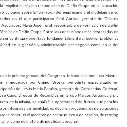
do”, explicó el máximo responsable de Delfín Grupo en su alocución
ivo coloquio sobre la formación del empresario y el modelaje de su
tados en el que participaron Rabi Aoulad, gerente de Talleres
 Asociados; María José Terol, responsable de Formación de Delfín
Técnica de Delfín Grupo. Entre las conclusiones más destacadas de
a de ser continua y orientada fundamentalmente a resolver problemas
lidad en la gestión y administración del negocio como en la del
a de la primera jornada del Congreso. Introducida por Juan Manuel
fín y moderada por Chimo Ortega, periodista especializado en
ticipación de Jesús María Paraíso, gerente de Carrocerías Codecar;
José Cano, director de Recambios en Grupo Marcos Automoción; y
urso de la misma, se analizó la oportunidad de futuro que para los
ros integrales de movilidad, es decir, en proveedores de soluciones
 pueda tener un ciudadano: de coche nuevo o de ocasión, de renting
urismo, como de moto o de movilidad personal.