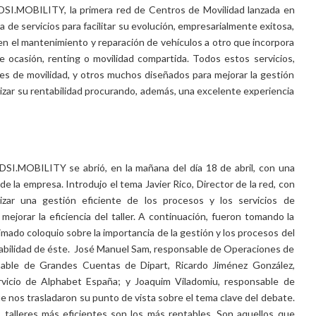
DSI.MOBILITY, la primera red de Centros de Movilidad lanzada en
de servicios para facilitar su evolución, empresarialmente exitosa,
 el mantenimiento y reparación de vehículos a otro que incorpora
 ocasión, renting o movilidad compartida. Todos estos servicios,
nes de movilidad, y otros muchos diseñados para mejorar la gestión
izar su rentabilidad procurando, además, una excelente experiencia
DSI.MOBILITY se abrió, en la mañana del día 18 de abril, con una
e la empresa. Introdujo el tema Javier Rico, Director de la red, con
izar una gestión eficiente de los procesos y los servicios de
orar la eficiencia del taller. A continuación, fueron tomando la
imado coloquio sobre la importancia de la gestión y los procesos del
entabilidad de éste. José Manuel Sam, responsable de Operaciones de
able de Grandes Cuentas de Dipart, Ricardo Jiménez González,
icio de Alphabet España; y Joaquim Viladomiu, responsable de
 nos trasladaron su punto de vista sobre el tema clave del debate.
talleres más eficientes son los más rentables. Son aquellos que