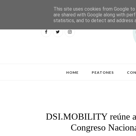
This site uses cookies from Google to d
are shared with Google along with perf
statistics, and to detect and address 
HOME
PEATONES
CON
DSI.MOBILITY reúne a m
Congreso Naciona