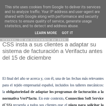
This site uses cookies from Google to deliver its services
and to analyze traffic. Your IP address and user-agent are
shared with Google along with performance and security
metrics to ensure quality of service, generate usage
statistics, and to detect and address abuse.
LEARN MORE
GOT IT
viernes, 21 de noviembre de 2025
CSS insta a sus clientes a adaptar su
sistema de facturación a Verifactu antes
del 15 de diciembre
El final del año se acerca y, con él, una de las fechas más relevantes
para el tejido empresarial español, incluidos los talleres mecánicos:
la
obligatoriedad de adaptar los programas de facturación a la
normativa Veri*factu
. En este contexto,
Connection Soft Service
(CSS)
recuerda a todos sus clientes que el
plazo para solicitar la