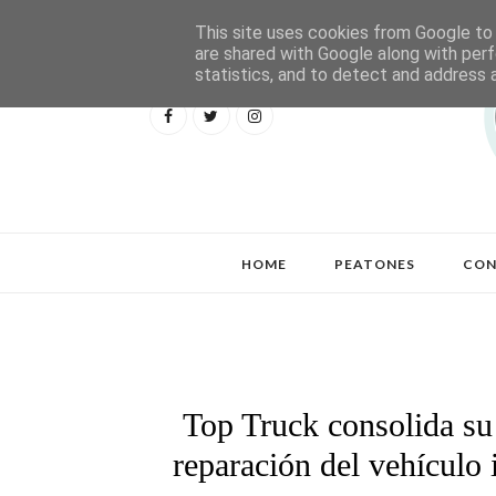
This site uses cookies from Google to d
are shared with Google along with perf
statistics, and to detect and address 
HOME
PEATONES
CON
Top Truck consolida su
reparación del vehículo 