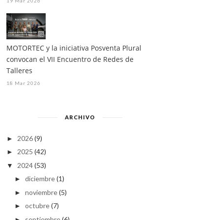
19 Mar 2026
MOTORTEC y la iniciativa Posventa Plural
convocan el VII Encuentro de Redes de
Talleres
PEÑA PROFESIONAL 2025
EUROTALLER APLAZA LA
18 Mar 2026
AYUDARÁ AL TA...
ENTREGA DE SUS...
ARCHIVO
2026
(9)
►
2025
(42)
►
2024
(53)
▼
diciembre
(1)
►
noviembre
(5)
►
octubre
(7)
►
septiembre
(6)
►