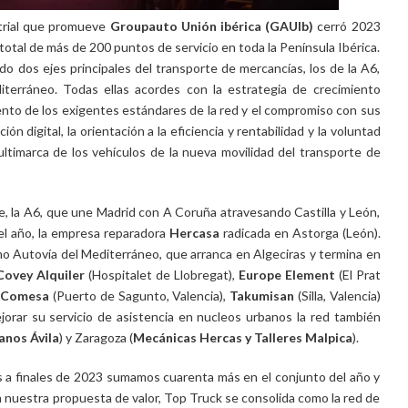
strial que promueve
Groupauto Unión ibérica (GAUIb)
cerró 2023
otal de más de 200 puntos de servicio en toda la Península Ibérica.
ando dos ejes principales del transporte de mercancías, los de la A6,
iterráneo. Todas ellas acordes con la estrategia de crecimiento
nto de los exigentes estándares de la red y el compromiso con sus
ón digital, la orientación a la eficiencia y rentabilidad y la voluntad
ltimarca de los vehículos de la nueva movilidad del transporte de
e, la A6, que une Madrid con A Coruña atravesando Castilla y León,
el año, la empresa reparadora
Hercasa
radicada en Astorga (León).
omo Autovía del Mediterráneo, que arranca en Algeciras y termina en
Covey Alquiler
(Hospitalet de Llobregat),
Europe Element
(El Prat
,
Comesa
(Puerto de Sagunto, Valencia),
Takumisan
(Silla, Valencia)
ejorar su servicio de asistencia en nucleos urbanos la red también
nos Ávila
) y Zaragoza (
Mecánicas Hercas y Talleres Malpica
).
s a finales de 2023 sumamos cuarenta más en el conjunto del año y
n nuestra propuesta de valor, Top Truck se consolida como la red de