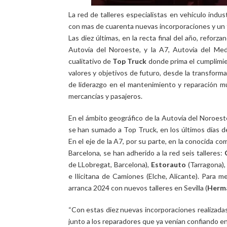
La red de talleres especialistas en vehículo indu
con mas de cuarenta nuevas incorporaciones y un t
Las diez últimas, en la recta final del año, reforz
Autovía del Noroeste, y la A7, Autovía del Med
cualitativo de
Top Truck
donde prima el cumplimie
valores y objetivos de futuro, desde la transformaci
de liderazgo en el mantenimiento y reparación mu
mercancías y pasajeros.
En el ámbito geográfico de la Autovía del Noroest
se han sumado a Top Truck, en los últimos días d
En el eje de la A7, por su parte, en la conocida c
Barcelona, se han adherido a la red seis talleres:
de LLobregat, Barcelona),
Estorauto
(Tarragona)
e Ilicitana de Camiones (Elche, Alicante). Para m
arranca 2024 con nuevos talleres en Sevilla (
Herma
“Con estas diez nuevas incorporaciones realizada
junto a los reparadores que ya venían confiando e